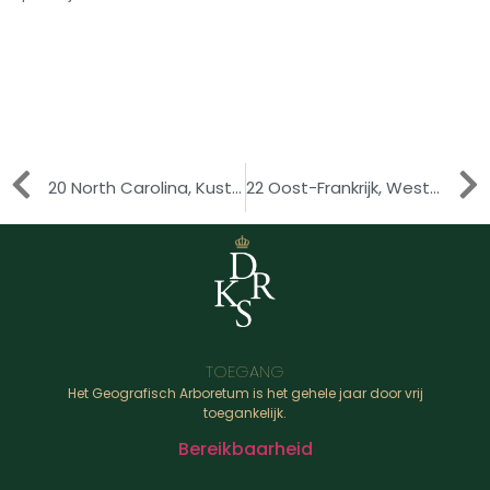
20 North Carolina, Kustvlakte
22 Oost-Frankrijk, Westelijke Alpen
TOEGANG
Het Geografisch Arboretum is het gehele jaar door vrij
toegankelijk.
Bereikbaarheid