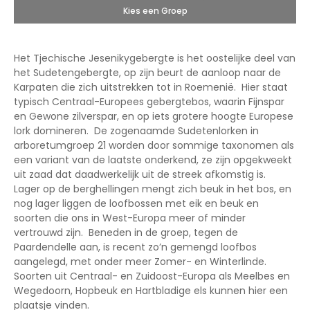
Kies een Groep
Het Tjechische Jesenikygebergte is het oostelijke deel van
het Sudetengebergte, op zijn beurt de aanloop naar de
Karpaten die zich uitstrekken tot in Roemenië. Hier staat
typisch Centraal-Europees gebergtebos, waarin Fijnspar
en Gewone zilverspar, en op iets grotere hoogte Europese
lork domineren. De zogenaamde Sudetenlorken in
arboretumgroep 21 worden door sommige taxonomen als
een variant van de laatste onderkend, ze zijn opgekweekt
uit zaad dat daadwerkelijk uit de streek afkomstig is.
Lager op de berghellingen mengt zich beuk in het bos, en
nog lager liggen de loofbossen met eik en beuk en
soorten die ons in West-Europa meer of minder
vertrouwd zijn. Beneden in de groep, tegen de
Paardendelle aan, is recent zo’n gemengd loofbos
aangelegd, met onder meer Zomer- en Winterlinde.
Soorten uit Centraal- en Zuidoost-Europa als Meelbes en
Wegedoorn, Hopbeuk en Hartbladige els kunnen hier een
plaatsje vinden.