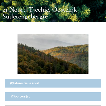
21 Noord-Tjechië, Oostelijk
Sudetengebergte
Interactieve kaart
Soortenlijst