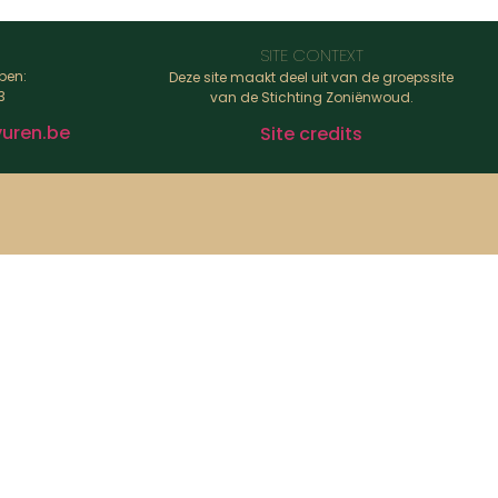
SITE CONTEXT
pen:
Deze site maakt deel uit van de groepssite
3
van de Stichting Zoniënwoud.
uren.be
Site credits