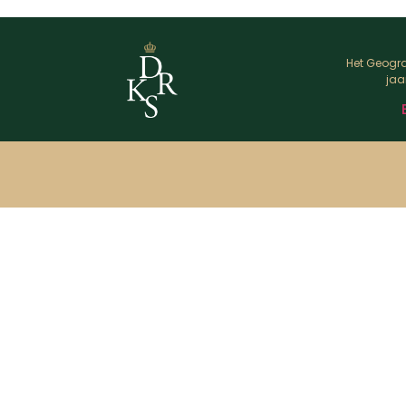
Het Geogra
jaa