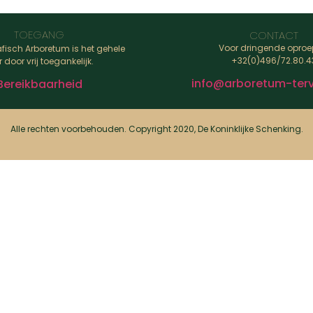
TOEGANG
CONTACT
Voor dringende oproe
fisch Arboretum is het gehele
+32(0)496/72.80.4
r door vrij toegankelijk.
info@arboretum-terv
Bereikbaarheid
Alle rechten voorbehouden. Copyright 2020, De Koninklijke Schenking.