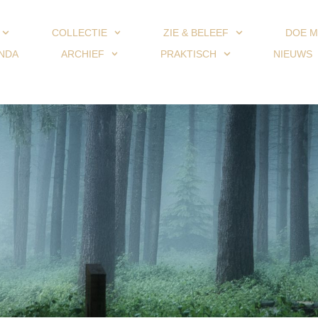
COLLECTIE
ZIE & BELEEF
DOE M
NDA
ARCHIEF
PRAKTISCH
NIEUWS