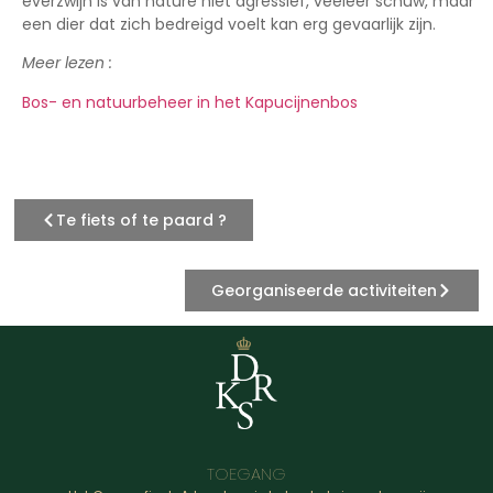
everzwijn is van nature niet agressief, veeleer schuw, maar
een dier dat zich bedreigd voelt kan erg gevaarlijk zijn.
Meer lezen :
Bos- en natuurbeheer in het Kapucijnenbos
Te fiets of te paard ?
Georganiseerde activiteiten
TOEGANG