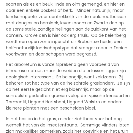
soorten als es en beuk, linde en olm gemengd, en hier en
daar een enkele boskers of berk. Minder natuurlijk, maar
landschappelijk zeer aantrekkelijk zijn de naaldhoutbossen
met douglas en hemlock, levensboom en Zwarte den op
de soms steile, zandige hellingen aan de zuidkant van het
domein. Grove den is hier ook erg thuis. Op de Keienberg
wordt een open zone ingericht als Brabantse heide, een
half-natuurlijk landschapstype dat vroeger meer in Zoniën
voorkwam en door schapen werd begraasd.
Het arboretum is vanzelfsprekend geen voorbeeld van
inheemse natuur, maar de weiden die ertussen liggen zijn
ecologisch interessant. En belangrijk, want zeldzaam. Zij
behoren tot het type van de ‘heischrale graslanden’. Ze zijn
op het eerste gezicht niet erg bloemrijk, maar op de
schraalste gedeelten groeien volop de typische kensoorten
Tormentil, Liggend Hertshooi, Liggend Walstro en andere
kleinere planten met een bescheiden bloei.
In het bos en in het gras, minder zichtbaar voor het oog,
wemelt het van de insectenfauna. Sommige vlinders laten
zich makkelijker opmerken, zoals het Koevinkje en het Bruin