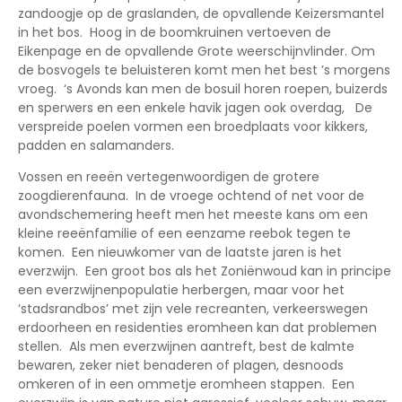
zandoogje op de graslanden, de opvallende Keizersmantel
in het bos. Hoog in de boomkruinen vertoeven de
Eikenpage en de opvallende Grote weerschijnvlinder. Om
de bosvogels te beluisteren komt men het best ’s morgens
vroeg. ‘s Avonds kan men de bosuil horen roepen, buizerds
en sperwers en een enkele havik jagen ook overdag, De
verspreide poelen vormen een broedplaats voor kikkers,
padden en salamanders.
Vossen en reeën vertegenwoordigen de grotere
zoogdierenfauna. In de vroege ochtend of net voor de
avondschemering heeft men het meeste kans om een
kleine reeënfamilie of een eenzame reebok tegen te
komen. Een nieuwkomer van de laatste jaren is het
everzwijn. Een groot bos als het Zoniënwoud kan in principe
een everzwijnenpopulatie herbergen, maar voor het
‘stadsrandbos’ met zijn vele recreanten, verkeerswegen
erdoorheen en residenties eromheen kan dat problemen
stellen. Als men everzwijnen aantreft, best de kalmte
bewaren, zeker niet benaderen of plagen, desnoods
omkeren of in een ommetje eromheen stappen. Een