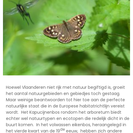
Hoewel Vlaanderen niet rijk met natuur begiftigd is, groeit
het aantal natuurgebieden en gebiedjes toch gestaag.
Maar weinige beantwoorden tot hier toe aan de perfecte
natuurlijke staat die in de Europese habitatrichtlijn vereist
wordt. Het Kapucijnenbos rondom het arboretum biedt
echter wel natuurtypen en ecotopen die redelijk dicht in de
buurt komen. In het volwassen eikenbos, heraangelegd in
de
het vierde kwart van de 19
eeuw, hebben zich andere