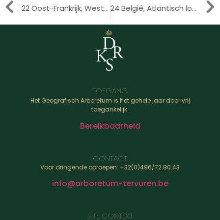
22 Oost-Frankrijk, Westelijke Alpen
24 België, Atlantisch loofbosgebied
TOEGANG
Het Geografisch Arboretum is het gehele jaar door vrij
toegankelijk.
Bereikbaarheid
CONTACT
Voor dringende oproepen: +32(0)496/72.80.43
info@arboretum-tervuren.be
SITE CONTEXT