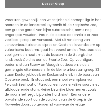
Kies een Groep
Waar Iran gewoonlijk een woestijnbeeld oproept, ligt in het
noorden, in de landstreek Hyrcanië bij de Kaspische Zee,
een groene gordel van bijna subtropische, soms nog
ongerepte wouden. Pas in de laatste decennia is er zeer
veel bos gekapt en verwoest. Met uitzondering van
Jeneverbes, Italiaanse cipres en Oosterse levensboom op
vulkanische bodems, gaat het vooral om loofhoutbos, dat
veel gemeen heeft met de bossen in de Georgische
landstreek Colchis aan de Zwarte Zee. Op vochtigere
bodems staan Elzen- en Vleugelnootbossen, elders
gemengde eikenbossen. In de kleine arboretumgroep 33
staan Kastanjebladeik en Kaukasische eik in de buurt van
Oosterse beuk. Er staat ook een mooi exemplaar van
Perzisch ijzerhout of Parrotia, een opmerkelijke soort met
afbladderende stam, kleine kleurrijke bloemen en, zoals
de naam het zegt, bijzonder hard hout. Een andere
opvallende soort aan de zuidkant van de Groep is de
Fluweelesdoorn, zo genoemd vanwege de viltige