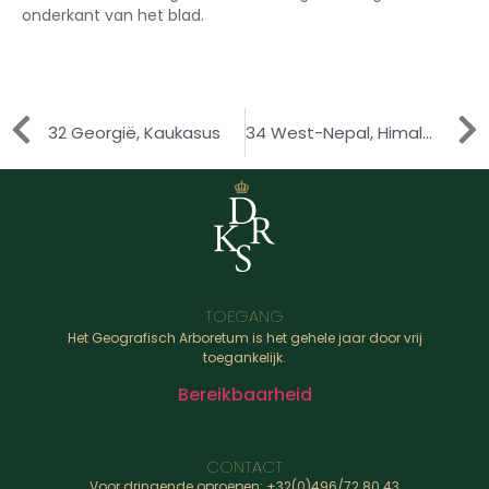
onderkant van het blad.
32 Georgië, Kaukasus
34 West-Nepal, Himalayagebergte
TOEGANG
Het Geografisch Arboretum is het gehele jaar door vrij
toegankelijk.
Bereikbaarheid
CONTACT
Voor dringende oproepen: +32(0)496/72.80.43