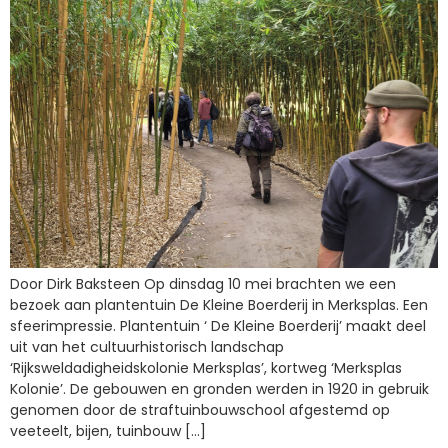
Door Dirk Baksteen Op dinsdag 10 mei brachten we een
bezoek aan plantentuin De Kleine Boerderij in Merksplas. Een
sfeerimpressie. Plantentuin ‘ De Kleine Boerderij’ maakt deel
uit van het cultuurhistorisch landschap
‘Rijksweldadigheidskolonie Merksplas’, kortweg ‘Merksplas
Kolonie’. De gebouwen en gronden werden in 1920 in gebruik
genomen door de straftuinbouwschool afgestemd op
veeteelt, bijen, tuinbouw […]