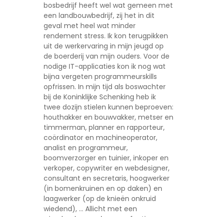
bosbedrijf heeft wel wat gemeen met
een landbouwbedrijf, zij het in dit
geval met heel wat minder
rendement stress. Ik kon terugpikken
uit de werkervaring in mijn jeugd op
de boerderij van mijn ouders. Voor de
nodige IT-applicaties kon ik nog wat
bijna vergeten programmeurskills
opfrissen. In mijn tijd als boswachter
bij de Koninklijke Schenking heb ik
twee dozijn stielen kunnen beproeven:
houthakker en bouwvakker, metser en
timmerman, planner en rapporteur,
coördinator en machineoperator,
analist en programmeur,
boomverzorger en tuinier, inkoper en
verkoper, copywriter en webdesigner,
consultant en secretaris, hoogwerker
(in bomenkruinen en op daken) en
laagwerker (op de knieën onkruid
wiedend), … Allicht met een