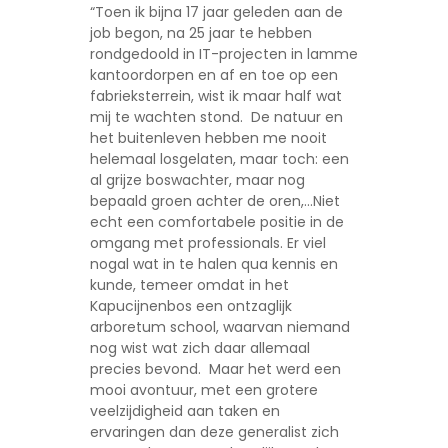
“Toen ik bijna 17 jaar geleden aan de
job begon, na 25 jaar te hebben
rondgedoold in IT-projecten in lamme
kantoordorpen en af en toe op een
fabrieksterrein, wist ik maar half wat
mij te wachten stond. De natuur en
het buitenleven hebben me nooit
helemaal losgelaten, maar toch: een
al grijze boswachter, maar nog
bepaald groen achter de oren,…Niet
echt een comfortabele positie in de
omgang met professionals. Er viel
nogal wat in te halen qua kennis en
kunde, temeer omdat in het
Kapucijnenbos een ontzaglijk
arboretum school, waarvan niemand
nog wist wat zich daar allemaal
precies bevond. Maar het werd een
mooi avontuur, met een grotere
veelzijdigheid aan taken en
ervaringen dan deze generalist zich