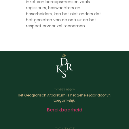
inzet van beroepsmensen zoals
regisseurs, boswachters en
bosarbeiders, kan het niet anders dat
het genieten van de natuur en het
respect ervoor zal toenemen.
TOEGANG
Het Geografisch Arboretum is het gehele jaar door vrij
toegankelijk.
Bereikbaarheid
CONTACT