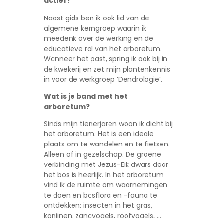
actief?
Naast gids ben ik ook lid van de
algemene kerngroep waarin ik
meedenk over de werking en de
educatieve rol van het arboretum.
Wanneer het past, spring ik ook bij in
de kwekerij en zet mijn plantenkennis
in voor de werkgroep ‘Dendrologie’.
Wat is je band met het
arboretum?
Sinds mijn tienerjaren woon ik dicht bij
het arboretum. Het is een ideale
plaats om te wandelen en te fietsen.
Alleen of in gezelschap. De groene
verbinding met Jezus-Eik dwars door
het bos is heerlijk. In het arboretum
vind ik de ruimte om waarnemingen
te doen en bosflora en -fauna te
ontdekken: insecten in het gras,
konijnen, zangvogels, roofvogels, …