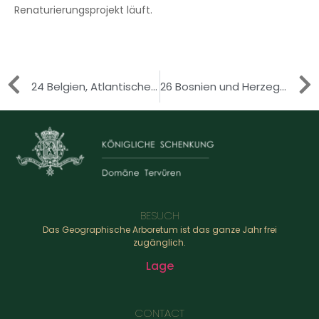
Renaturierungsprojekt läuft.
24 Belgien, Atlantisches Laubwaldgebiet
26 Bosnien und Herzegovina, Dinarische Alpen
BESUCH
Das Geographische Arboretum ist das ganze Jahr frei
zugänglich.
Lage
CONTACT