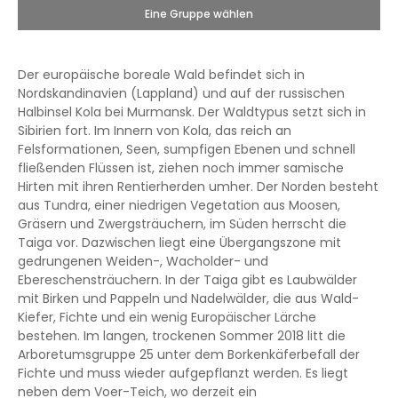
Eine Gruppe wählen
Der europäische boreale Wald befindet sich in
Nordskandinavien (Lappland) und auf der russischen
Halbinsel Kola bei Murmansk. Der Waldtypus setzt sich in
Sibirien fort. Im Innern von Kola, das reich an
Felsformationen, Seen, sumpfigen Ebenen und schnell
fließenden Flüssen ist, ziehen noch immer samische
Hirten mit ihren Rentierherden umher. Der Norden besteht
aus Tundra, einer niedrigen Vegetation aus Moosen,
Gräsern und Zwergsträuchern, im Süden herrscht die
Taiga vor. Dazwischen liegt eine Übergangszone mit
gedrungenen Weiden-, Wacholder- und
Ebereschensträuchern. In der Taiga gibt es Laubwälder
mit Birken und Pappeln und Nadelwälder, die aus Wald-
Kiefer, Fichte und ein wenig Europäischer Lärche
bestehen. Im langen, trockenen Sommer 2018 litt die
Arboretumsgruppe 25 unter dem Borkenkäferbefall der
Fichte und muss wieder aufgepflanzt werden. Es liegt
neben dem Voer-Teich, wo derzeit ein