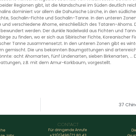
beider Regionen gibt, ist die Mandschurei im Süden deutlich re
alins dominiert vor allem die Dahurische Lärche, in den südlic
Fichte, Sachalin-Fichte und Sachalin-Tanne. In den unteren Zonen
e und verschiedene Ahorne, einschließlich des Tataren-Ahorns. 
bewundert werden. Der dunkle Nadelwald aus Fichten und Tanne
irge zu finden, wo er sich aus Sibirischer Fichte, Koreanischer 
scher Tanne zusammensetzt. In den unteren Zonen gibt es win
rn gemischt. Die uns bekannten Baumgattungen sind artenreiche
könnte: acht Ahornarten, fünf Lindenarten, sieben Birkenarten, …
Gattungen, z.B. mit dem Amur-Korkbaum, vorgestellt.
37 Chin
CONTACT
Für dringende Anrufe
che
Di
+32(0)496/72.80.43
nze Jahr
Grup