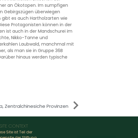
icher an Ökotopen. Im sumpfigen
hen Gebirgszügen überwiegen
 gibt es auch Hartholzarten wie
Diese Protagonisten können in der
n ist auch in der Mandschurei im
Fichte, Nikko-Tanne und
terkahlen Laubwald, manchmal mit
r, als man sie in Gruppe 36B
 Darüber hinaus werden typische
a, Zentralchinesiche Provinzen
SITE CONTEXT
ese Site ist Teil der
pensite der Stiftung