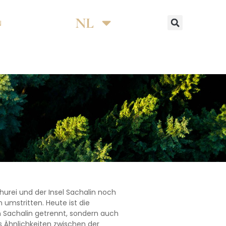
NL
EN
N
urei und der Insel Sachalin noch
umstritten. Heute ist die
 Sachalin getrennt, sondern auch
s Ähnlichkeiten zwischen der