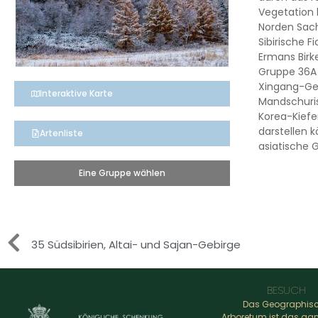
Vegetation 
Norden Sach
Sibirische 
Ermans Birk
Gruppe 36A 
Xingang-Geb
Interaktive Karte
Mandschuri
Korea-Kiefe
darstellen 
Artenliste
asiatische 
Eine Gruppe wählen
35 Südsibirien, Altai- und Sajan-Gebirge
BESUCH
Das Geographis
Arboretum ist das ga