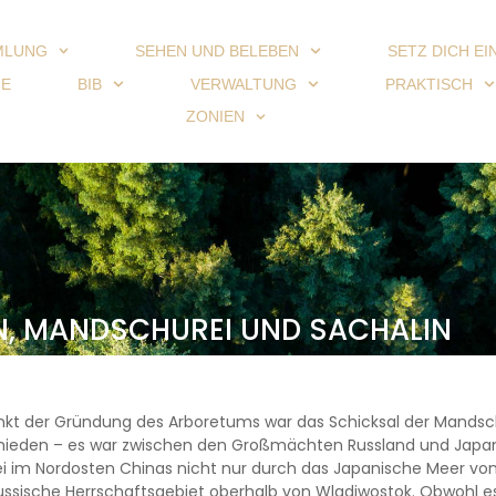
MLUNG
SEHEN UND BELEBEN
SETZ DICH EI
IE
BIB
VERWALTUNG
PRAKTISCH
ZONIEN
N, MANDSCHUREI UND SACHALIN
kt der Gründung des Arboretums war das Schicksal der Mandsch
hieden – es war zwischen den Großmächten Russland und Japan 
 im Nordosten Chinas nicht nur durch das Japanische Meer von
ussische Herrschaftsgebiet oberhalb von Wladiwostok. Obwohl e