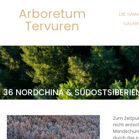
Arboretum
DIE SAM
Tervuren
GALER
36 NORDCHINA & SÜDOSTSIBERIE
Zum Zeitpun
nicht entsc
Mandschurei
durch das r