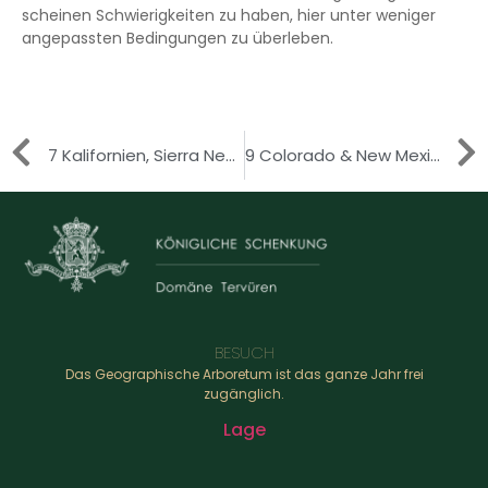
scheinen Schwierigkeiten zu haben, hier unter weniger
angepassten Bedingungen zu überleben.
7 Kalifornien, Sierra Nevada
9 Colorado & New Mexico, Südliches Felsengebirge
BESUCH
Das Geographische Arboretum ist das ganze Jahr frei
zugänglich.
Lage