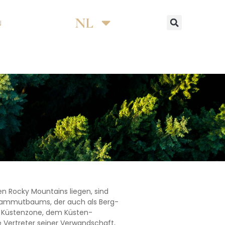
NL
EN
N
en Rocky Mountains liegen, sind
mammutbaums, der auch als Berg-
 Küstenzone, dem Küsten-
ertreter seiner Verwandschaft,