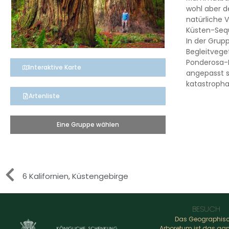
wohl aber d
natürliche 
Küsten-Sequo
In der Grup
Begleitveg
Ponderosa-K
Interaktive Karte
angepasst s
katastropha
Artenliste
Eine Gruppe wählen
6 Kalifornien, Küstengebirge
BESUCH
Das Geographis
Arboretum ist das ga