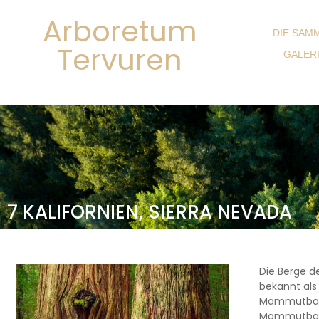
Arboretum
DIE SAM
Tervuren
GALER
7 KALIFORNIEN, SIERRA NEVADA
Die Berge d
bekannt al
Mammutbaum
Mammutbaum