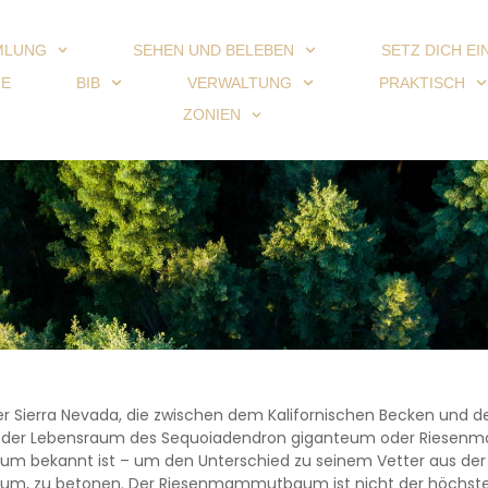
MLUNG
SEHEN UND BELEBEN
SETZ DICH EI
IE
BIB
VERWALTUNG
PRAKTISCH
ZONIEN
er Sierra Nevada, die zwischen dem Kalifornischen Becken und d
s der Lebensraum des Sequoiadendron giganteum oder Riesen
 bekannt ist – um den Unterschied zu seinem Vetter aus der
, zu betonen. Der Riesenmammutbaum ist nicht der höchste V