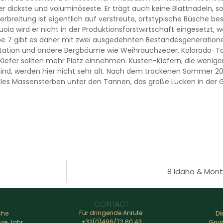
er dickste und voluminöseste. Er trägt auch keine Blattnadeln, 
Verbreitung ist eigentlich auf verstreute, ortstypische Büsche 
ia wird er nicht in der Produktionsforstwirtschaft eingesetzt, we
pe 7 gibt es daher mit zwei ausgedehnten Bestandesgenerationen
etation und andere Bergbäume wie Weihrauchzeder, Kolorado-T
iefer sollten mehr Platz einnehmen. Küsten-Kiefern, die wenig
ind, werden hier nicht sehr alt. Nach dem trockenen Sommer 201
les Massensterben unter den Tannen, das große Lücken in der G
8 Idaho & Mont
CONTACT
Für dringende Anrufe
che
Di
+32(0)496/72.80.43
nze Jahr
Grup