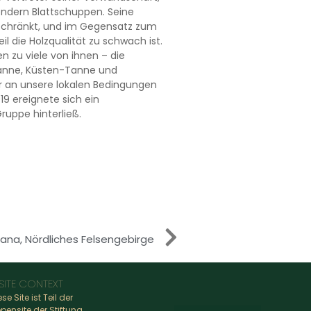
sondern Blattschuppen. Seine
beschränkt, und im Gegensatz zum
il die Holzqualität zu schwach ist.
 zu viele von ihnen – die
anne, Küsten-Tanne und
er an unsere lokalen Bedingungen
9 ereignete sich ein
ruppe hinterließ.
ana, Nördliches Felsengebirge
SITE CONTEXT
ese Site ist Teil der
pensite der Stiftung