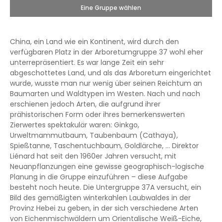
Eine Gruppe wählen
China, ein Land wie ein Kontinent, wird durch den
verfügbaren Platz in der Arboretumgruppe 37 wohl eher
unterrepräsentiert. Es war lange Zeit ein sehr
abgeschottetes Land, und als das Arboretum eingerichtet
wurde, wusste man nur wenig über seinen Reichtum an
Baumarten und Waldtypen im Westen. Nach und nach
erschienen jedoch Arten, die aufgrund ihrer
prähistorischen Form oder ihres bemerkenswerten
Zierwertes spektakulär waren: Ginkgo,
Urweltmammutbaum, Taubenbaum (Cathaya),
Spießtanne, Taschentuchbaum, Goldlärche, … Direktor
Liénard hat seit den 1960er Jahren versucht, mit
Neuanpflanzungen eine gewisse geographisch-logische
Planung in die Gruppe einzuführen – diese Aufgabe
besteht noch heute. Die Untergruppe 37A versucht, ein
Bild des gemäßigten winterkahlen Laubwaldes in der
Provinz Hebei zu geben, in der sich verschiedene Arten
von Eichenmischwäldern um Orientalische Weiß-Eiche,