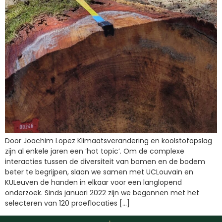
Door Joachim Lopez Klimaatsverandering en koolstofopslag
zijn al enkele jaren een ‘hot topic’. Om de complexe
interacties tussen de diversiteit van bomen en de bodem
beter te begrijpen, slaan we samen met UCLouvain en
KULeuven de handen in elkaar voor een langlopend
onderzoek. Sinds januari 2022 zijn we begonnen met het
selecteren van 120 proeflocaties […]