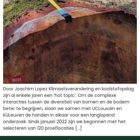
Door Joachim Lopez Klimaatsverandering en koolstofopslag
zijn al enkele jaren een ‘hot topic’. Om de complexe
interacties tussen de diversiteit van bomen en de bodem
beter te begrijpen, slaan we samen met UCLouvain en
KULeuven de handen in elkaar voor een langlopend
onderzoek. Sinds januari 2022 zijn we begonnen met het
selecteren van 120 proeflocaties […]