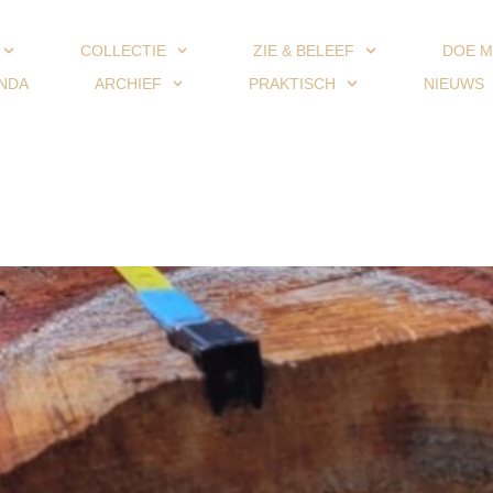
COLLECTIE
ZIE & BELEEF
DOE M
NDA
ARCHIEF
PRAKTISCH
NIEUWS