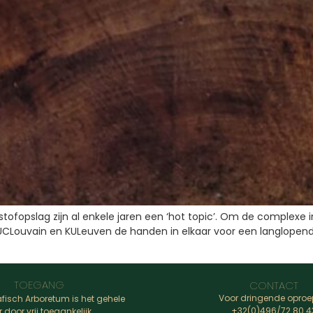
ofopslag zijn al enkele jaren een ‘hot topic’. Om de complexe i
CLouvain en KULeuven de handen in elkaar voor een langlopend 
TOEGANG
CONTACT
Voor dringende oproe
fisch Arboretum is het gehele
+32(0)496/72.80.4
r door vrij toegankelijk.