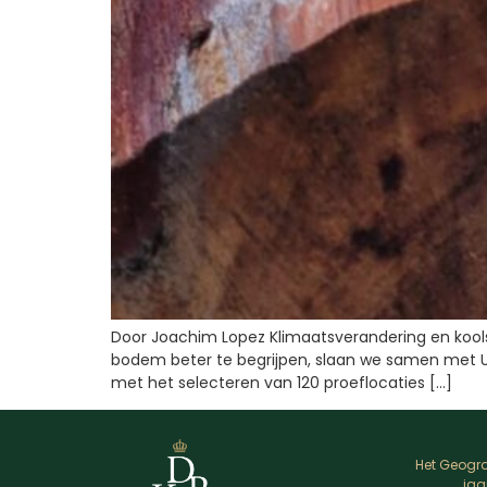
Door Joachim Lopez Klimaatsverandering en koolst
bodem beter te begrijpen, slaan we samen met U
met het selecteren van 120 proeflocaties […]
Het Geogra
jaa