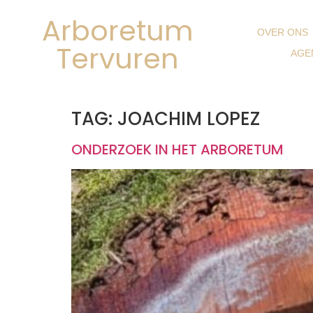
Arboretum
OVER ONS
Tervuren
AGE
TAG:
JOACHIM LOPEZ
ONDERZOEK IN HET ARBORETUM