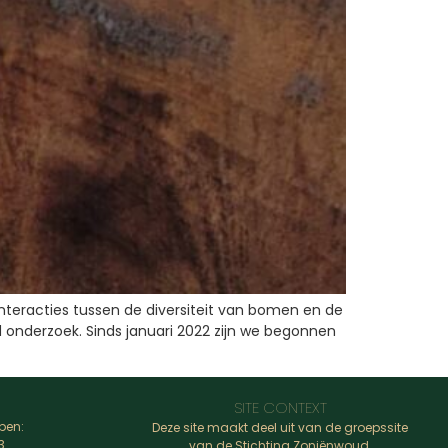
nteracties tussen de diversiteit van bomen en de
onderzoek. Sinds januari 2022 zijn we begonnen
SITE CONTEXT
pen:
Deze site maakt deel uit van de groepssite
3
van de Stichting Zoniënwoud.