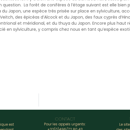
 question. La forêt de conifères à l’étage suivant est elle bien 
 du Japon, une espèce très prisée sur place en sylviculture, ac
Veitch, des épicéas d’Alcock et du Japon, des faux cyprès d’Hin
ntrional et méridional, et du thuya du Japon. Encore plus haut 
cié en sylviculture, y compris chez nous en tant qu’espèce exot
CONTACT
Pour les appels urgents:
ique est
Le sit
+32(0)496/72.80.43
 pendant
des site