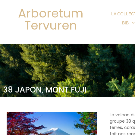
Arboretum
LA COLLEC
Tervuren
BIB
38 JAPON, MONT FUJI
Le volcan du
groupe 38 q
terres, car
fait pas rep