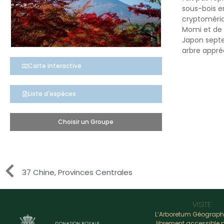
sous-bois en
cryptoméria
Momi et de 
Japon septe
arbre appré
Carte interactive
Liste d'espèces
Choisir un Groupe
37 Chine, Provinces Centrales
VISITE
L’Arboretum Géograph
librement accessible