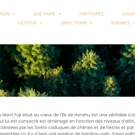
TION
QUE FAIRE
PARTICIPEZ
GALE
GESTION
DIRECTIONS
SOIGNES
 Mont Fuji situé au cœur de l’île de Honshu est une véritable icô
ui lui est consacré est aménagé en fonction des niveaux d’alti
actérisées par les forêts caduques de chênes et de hêtres et pa
résentées ici. Il y a bien une espèce de bambou nain, Sassa palm