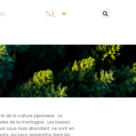
NL
EN
RIE
ne de la culture japonaise. Le
tudes de la montagne. Les basses
r un sous-bois abondant, ne sont en
ata, qui peut apparaître dans les