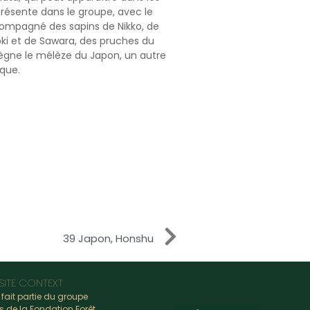
présente dans le groupe, avec le
compagné des sapins de Nikko, de
oki et de Sawara, des pruches du
règne le mélèze du Japon, un autre
ique.
39 Japon, Honshu
SITE CONTEXT
e fait partie du groupe
s de la Fondation Forêt